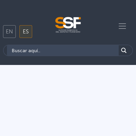
EN
ES