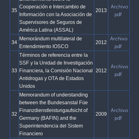
Archivo
Cooperación e Intercambio de
35
2013
pdf
Información con la Asociación de
Supervisores de Seguros de
América Latina (ASSAL)
Archivo
Memorándum multilateral de
34
2012
pdf
Entendimiento IOSCO
Términos de referencia entre la
SSF y la Unidad de Investigación
Archivo
33
Financiera, la Comisión Nacional
2012
pdf
Antidrogas y OTA de Estados
Unidos
Memorandum of understanding
between the Bundesanstal Füe
Archivo
Finanzdienstleistungaufsicht of
32
2009
pdf
Germany (BAFIN) and the
Superintendencia del Sistem
Financiero