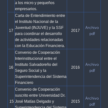
a los micro y pequeños
empresarios.
Carta de Entendimiento entre
el Instituto Nacional de la
Archivo
Juventud (INJUVE) y la SSF
17
2017
pdf
para coordinar el desarrollo
de actividades relacionadas
con la Educación Financiera.
Convenio de Cooperación
Interinstitucional entre el
Archivo
Instituto Salvadoreño del
16
2016
pdf
Seguro Social y la
Superintendencia del Sistema
Financiero
C
onvenio de Cooperación
suscrito entre Universidad Dr.
Archivo
15
José Matías Delgado y
2015
pdf
Superintendencia del Sistema