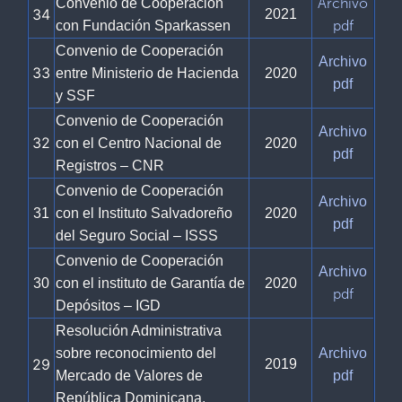
Archivo
Convenio de Cooperación
34
2021
pdf
con Fundación Sparkassen
Convenio de Cooperación
Archivo
33
entre Ministerio de Hacienda
2020
pdf
y SSF
Convenio de Cooperación
Archivo
32
con el Centro Nacional de
2020
pdf
Registros – CNR
Convenio de Cooperación
Archivo
31
con el Instituto Salvadoreño
2020
pdf
del Seguro Social – ISSS
Convenio de Cooperación
Archivo
30
con el instituto de Garantía de
2020
pdf
Depósitos – IGD
Resolución Administrativa
sobre reconocimiento del
Archivo
29
2019
Mercado de Valores de
pdf
República Dominicana.