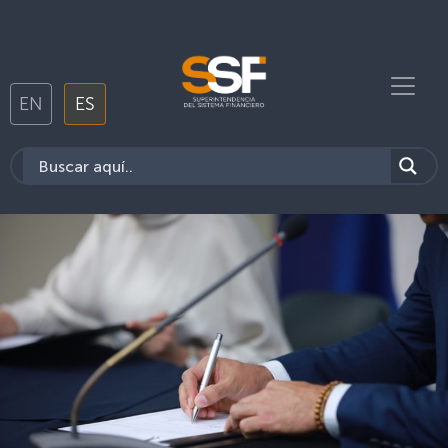
EN
ES