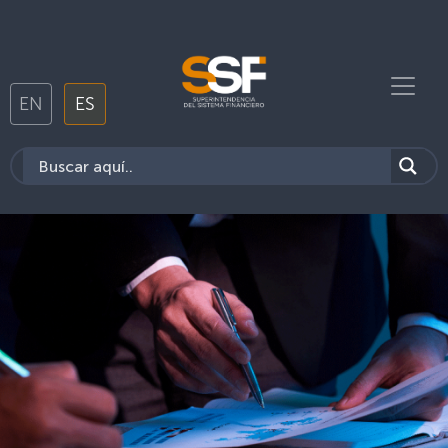
EN
ES