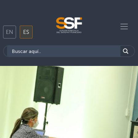
EN
ES