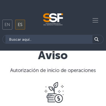
EN
ES