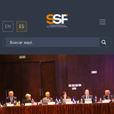
EN
ES