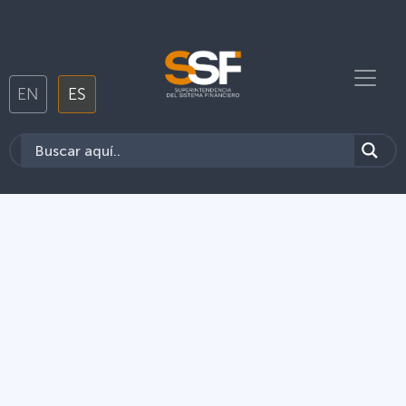
EN
ES