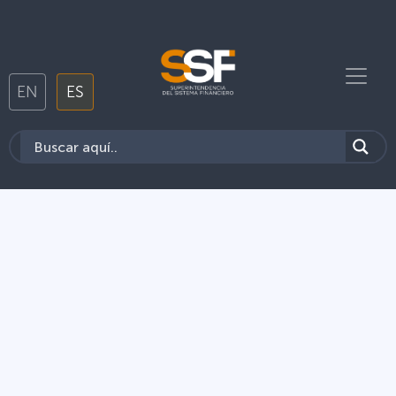
EN
ES