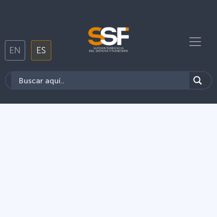
EN
ES