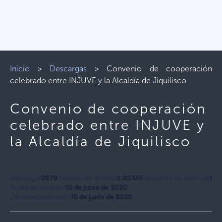
Inicio
>
Descargas
>
Convenio de cooperación
celebrado entre INJUVE y la Alcaldía de Jiquilisco
Convenio de cooperación
celebrado entre INJUVE y
la Alcaldía de Jiquilisco
Descargar
2979
Tamaño del archivo
2.95 MB
Recuento de archivos
1
Fecha de creación
10 de junio de 2020
Última actualización
10 de junio de 2020