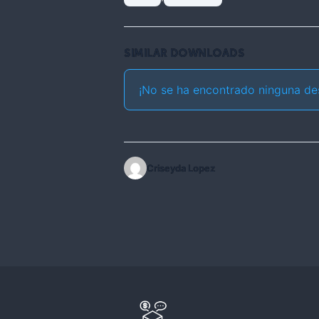
SIMILAR DOWNLOADS
¡No se ha encontrado ninguna de
Criseyda Lopez