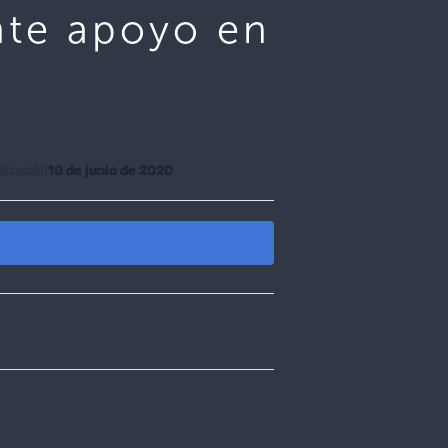
nte apoyo en
lización
10 de junio de 2020