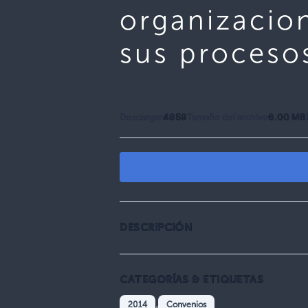
organizacio
sus procesos
Descargar
4959
Tamaño del archivo
6.00 MB
DESCRIPCIÓN
CATEGORÍAS & ETIQUETAS
,
2014
Convenios