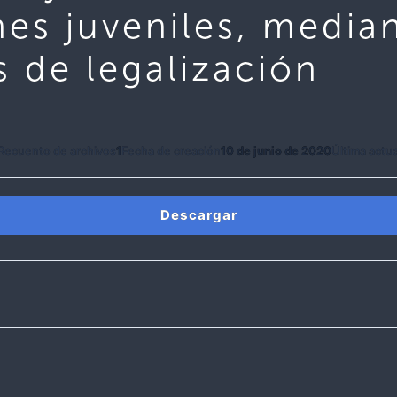
nes juveniles, media
 de legalización
Recuento de archivos
1
Fecha de creación
10 de junio de 2020
Última actua
Descargar