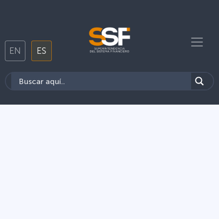
EN
ES