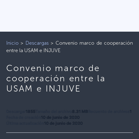
Inicio
>
Descargas
>
Convenio marco de cooperación
entre la USAM e INJUVE
Convenio marco de
cooperación entre la
USAM e INJUVE
Descargar
1855
Tamaño del archivo
8.31 MB
Recuento de archivos
1
Fecha de creación
10 de junio de 2020
Última actualización
10 de junio de 2020