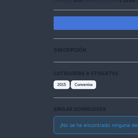
Descargar
1820
Tamaño del archivo
5.35 MB
R
DESCRIPCIÓN
CATEGORÍAS & ETIQUETAS
,
2015
Convenios
SIMILAR DOWNLOADS
¡No se ha encontrado ninguna de