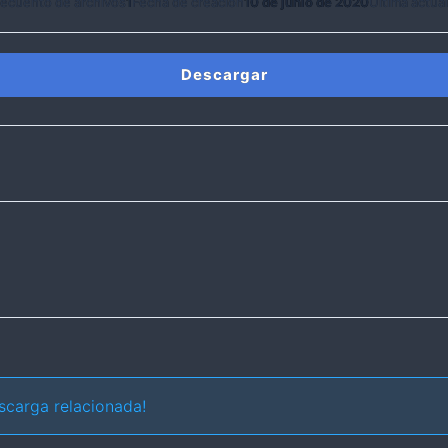
ecuento de archivos
1
Fecha de creación
10 de junio de 2020
Última actua
Descargar
scarga relacionada!