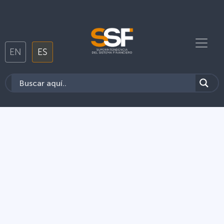
EN
ES