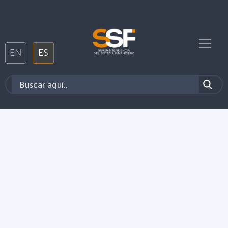
EN
ES