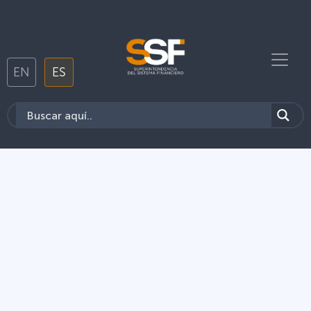
EN
ES