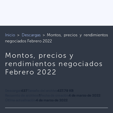
Inicio
>
Descargas
>
Montos, precios y rendimientos
negociados Febrero 2022
Montos, precios y
rendimientos negociados
Febrero 2022
Descargar
437
Tamaño del archivo
427.79 KB
Recuento de archivos
1
Fecha de creación
4 de marzo de 2022
Última actualización
4 de marzo de 2022