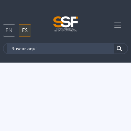
EN
ES