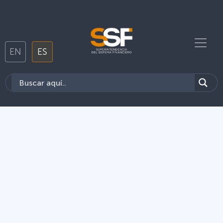
EN
ES