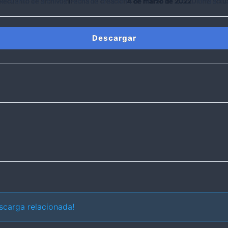
Recuento de archivos
1
Fecha de creación
4 de marzo de 2022
Última actu
Descargar
scarga relacionada!