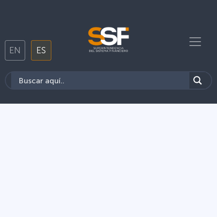
EN
ES