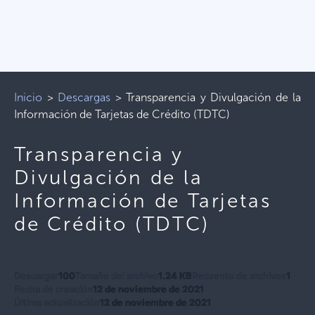
Inicio
>
Descargas
>
Transparencia y Divulgación de la
Información de Tarjetas de Crédito (TDTC)
Transparencia y
Divulgación de la
Información de Tarjetas
de Crédito (TDTC)
Descargar
100
Tamaño del archivo
1.24 KB
Recuento de archivos
1
Fecha de creación
12 de noviembre de 2021
Última actualización
12 de noviembre de 2021