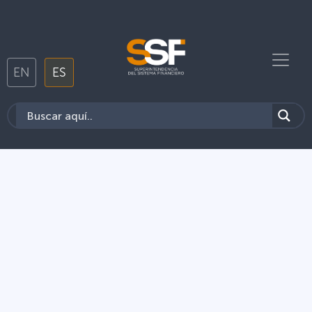
EN
ES