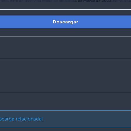
B
Recuento de archivos
1
Fecha de creación
4 de marzo de 2022
Última actu
Descargar
scarga relacionada!