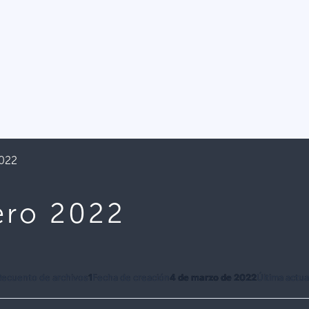
2022
ero 2022
Recuento de archivos
1
Fecha de creación
4 de marzo de 2022
Última actua