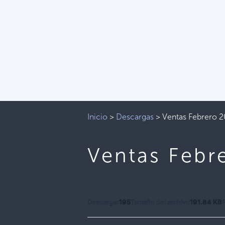
Inicio
>
Descargas
>
Ventas Febrero 
Ventas Febr
Descargar
195
Tamaño del archivo
191.84 KB