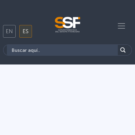
EN
ES