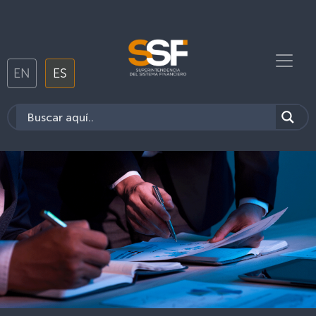
EN
ES