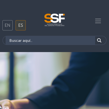
EN
ES