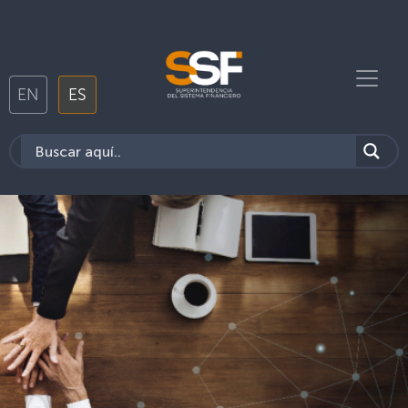
EN
ES