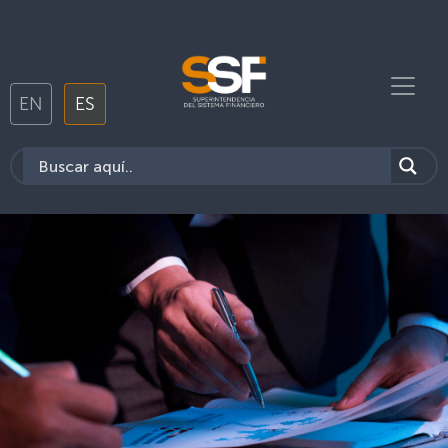
EN
ES