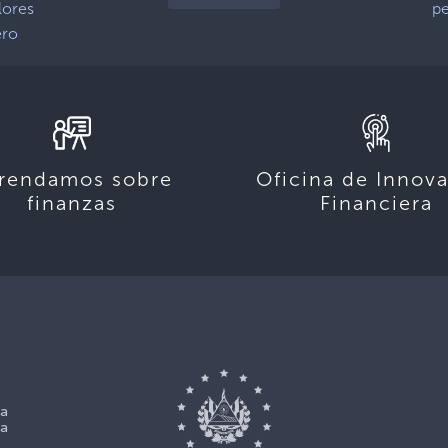
lores
pe
ero
rendamos sobre
Oficina de Innov
finanzas
Financiera
La
La