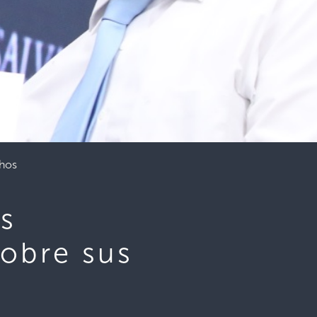
chos
os
sobre sus