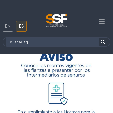
EN
ES