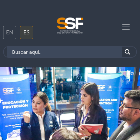
EN
ES