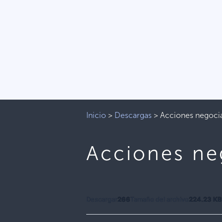
Inicio
>
Descargas
>
Acciones negoci
Acciones ne
Descargar
266
Tamaño del archivo
224.23 K