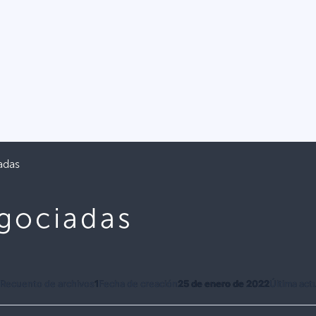
adas
gociadas
B
Recuento de archivos
1
Fecha de creación
25 de enero de 2022
Última act