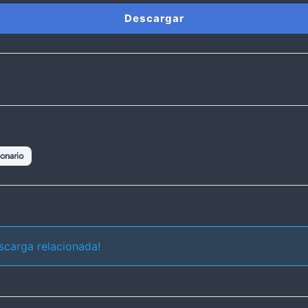
Descargar
onario
scarga relacionada!