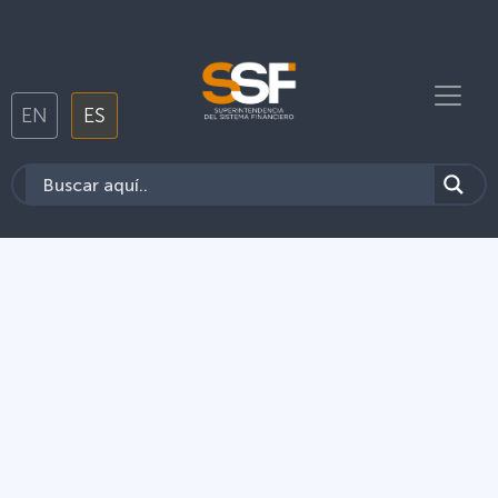
EN
ES