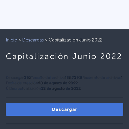
Inicio
>
Descargas
>
Capitalización Junio 2022
Capitalización Junio 2022
Descargar
310
Tamaño del archivo
115.72 KB
Recuento de archivos
1
Fecha de creación
23 de agosto de 2022
Última actualización
23 de agosto de 2022
Descargar