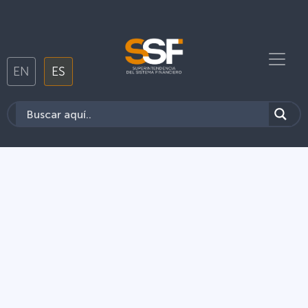
EN
ES