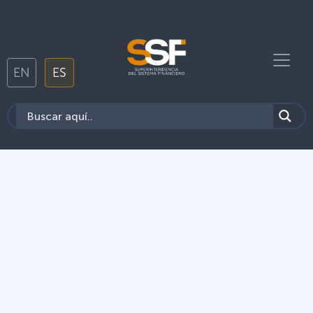
EN
ES