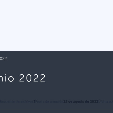
2022
nio 2022
Recuento de archivos
1
Fecha de creación
23 de agosto de 2022
Última ac