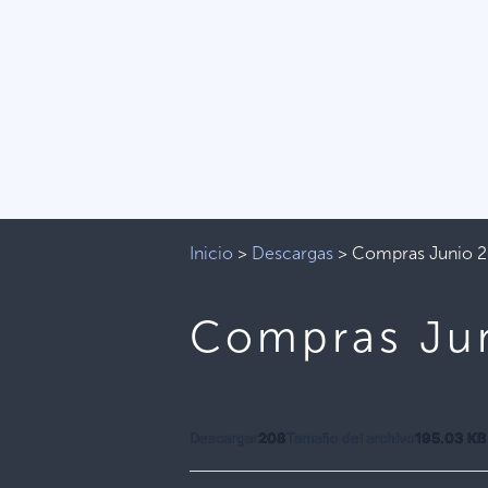
Inicio
>
Descargas
>
Compras Junio 
Compras Ju
Descargar
208
Tamaño del archivo
195.03 KB