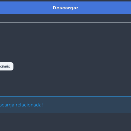
Descargar
onario
scarga relacionada!