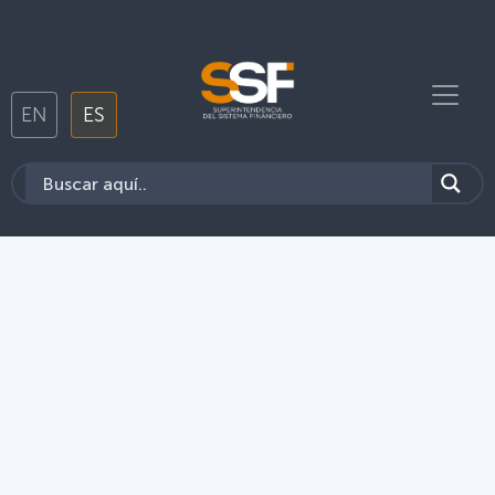
EN
ES