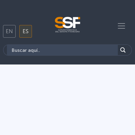
EN
ES