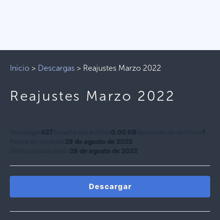
Inicio
>
Descargas
>
Reajustes Marzo 2022
Reajustes Marzo 2022
Descargar
427
Tamaño del archivo
0.00 KB
Recuento de archivos
1
Fecha de creación
29 de agosto de 2022
Última actualización
29 de agosto de 2022
Descargar