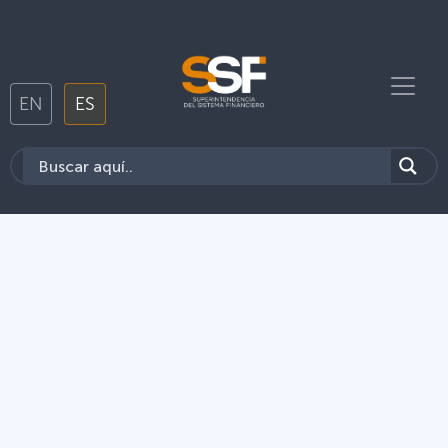
EN
ES