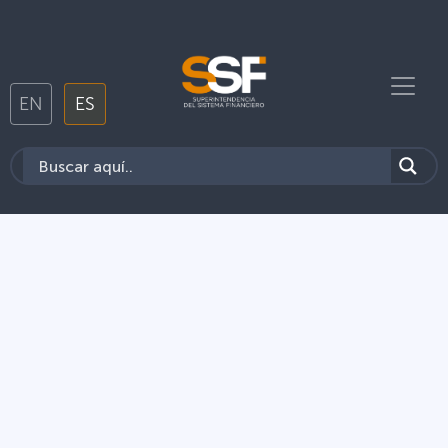
EN
ES