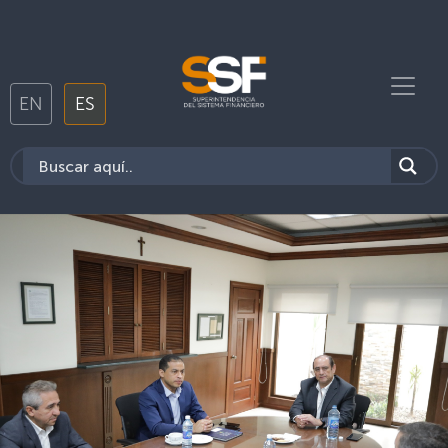
EN
ES