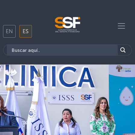
EN
ES