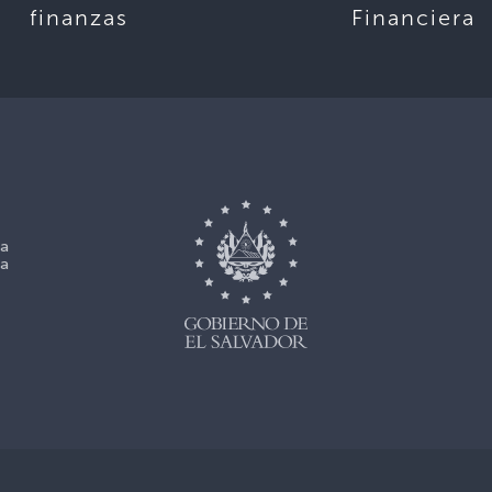
finanzas
Financiera
La
La