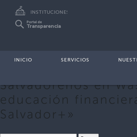
INSTITUCIONES
Portal de
Transparencia
INICIO
SERVICIOS
NUEST
Salvadoreños en Was
educación financiera
Salvador+»