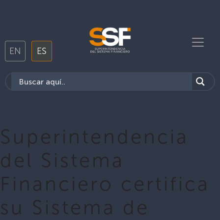
EN
ES
Superintendencia
del Sistema
Financiero certifica
su Sistema de