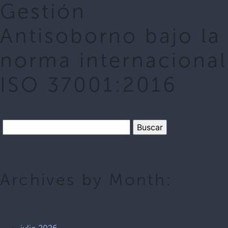
Gestión
Antisoborno bajo la
norma internacional
ISO 37001:2016
Archives by Month: