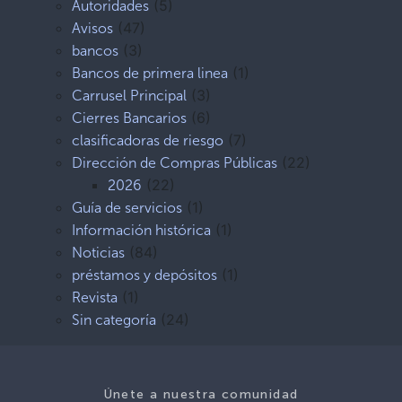
(5)
Autoridades
(47)
Avisos
(3)
bancos
(1)
Bancos de primera linea
(3)
Carrusel Principal
(6)
Cierres Bancarios
(7)
clasificadoras de riesgo
(22)
Dirección de Compras Públicas
(22)
2026
(1)
Guía de servicios
(1)
Información histórica
(84)
Noticias
(1)
préstamos y depósitos
(1)
Revista
(24)
Sin categoría
Únete a nuestra comunidad