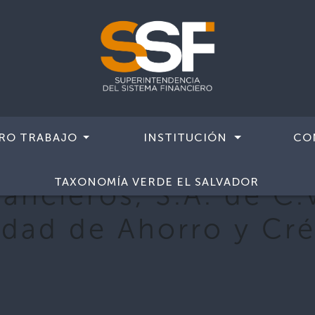
RO TRABAJO
INSTITUCIÓN
CO
TAXONOMÍA VERDE EL SALVADOR
ancieros, S.A. de C.V
edad de Ahorro y Cré