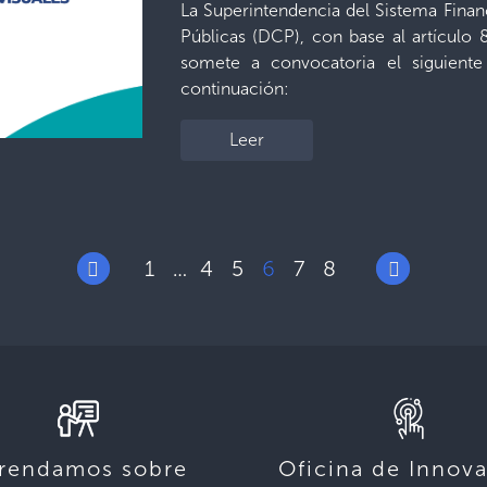
La Superintendencia del Sistema Finan
Públicas (DCP), con base al artículo
somete a convocatoria el siguient
continuación:
Leer
1
4
5
6
7
8
…
rendamos sobre
Oficina de Innov