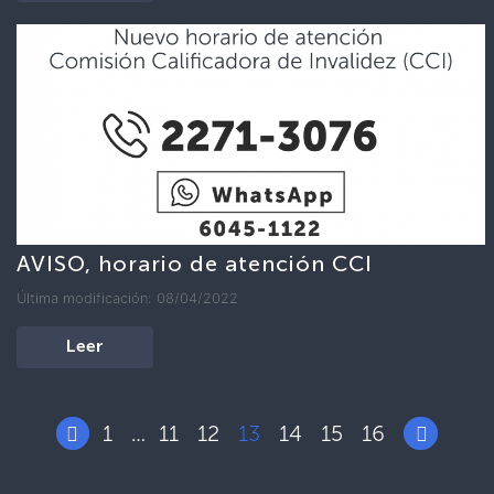
AVISO, horario de atención CCI
Última modificación: 08/04/2022
Leer
1
11
12
13
14
15
16
…