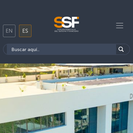
EN
ES