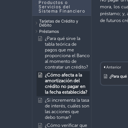
Productos o
Servicios del
mora, los cua
Sistema Financiero
préstamo; y, 
de futuros cré
Tarjetas de Crédito y
Débito
Préstamos
¿Para qué sirve la
tabla teórica de
pagos que me
proporciona el Banco
al momento de
contratar un crédito?
Anterior
¿Cómo afecta a la
¿Para qué sirve la tabl
amortización del
crédito no pagar en
la fecha establecida?
¿Si incrementa la tasa
de interés, cuáles son
las acciones que
debo tomar?
¿Cómo verificar que