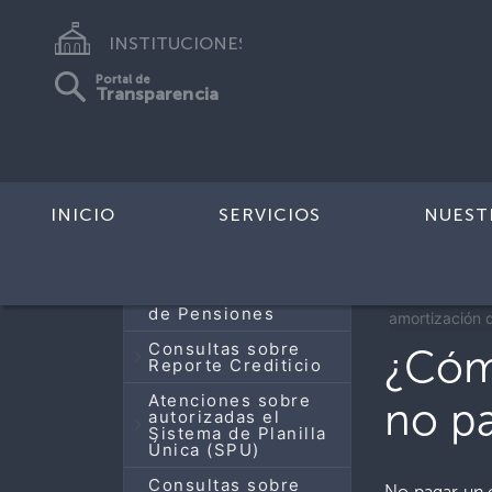
INSTITUCIONES
Portal de
Transparencia
INICIO
SERVICIOS
NUEST
< Todos los
Actualización de
Datos del Sistema
Principal
de Pensiones
amortización d
Consultas sobre
¿Cómo
Reporte Crediticio
Atenciones sobre
no pa
autorizadas el
Sistema de Planilla
Única (SPU)
Consultas sobre
No pagar un c