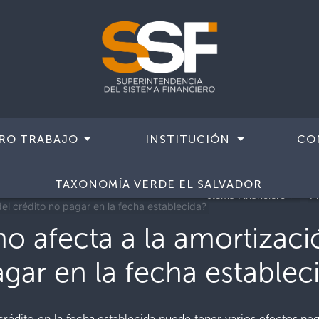
RO TRABAJO
INSTITUCIÓN
CO
 temas
TAXONOMÍA VERDE EL SALVADOR
Consultas sobre Productos o Servicios del Sistema Financiero
P
el crédito no pagar en la fecha establecida?
 afecta a la amortizació
gar en la fecha establec
rédito en la fecha establecida puede tener varios efectos neg