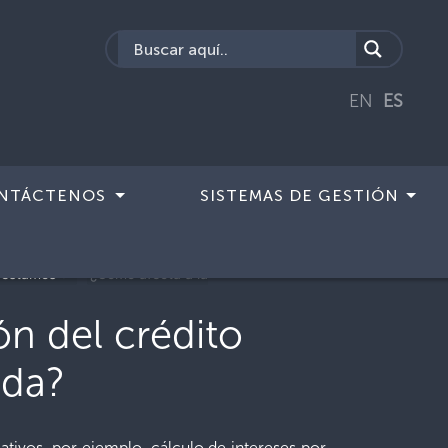
EN
ES
NTÁCTENOS
SISTEMAS DE GESTIÓN
réstamos
¿Cómo afecta a la
n del crédito
ida?
ativos, por ejemplo, cálculo de intereses por