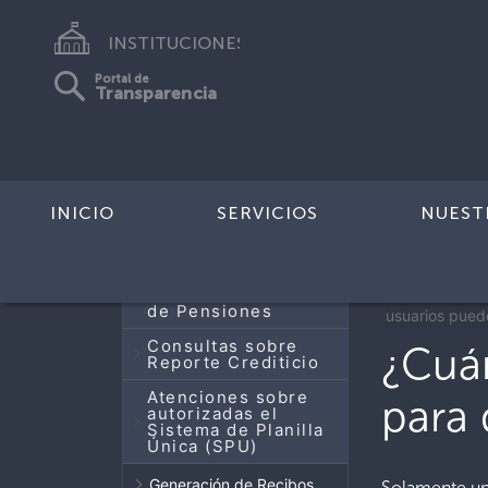
INSTITUCIONES
Portal de
Transparencia
INICIO
SERVICIOS
NUEST
< Todos los
Actualización de
Datos del Sistema
Principal
de Pensiones
usuarios puede
Consultas sobre
¿Cuá
Reporte Crediticio
Atenciones sobre
para 
autorizadas el
Sistema de Planilla
Única (SPU)
Generación de Recibos
Solamente un