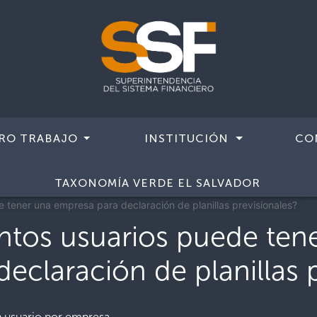
RO TRABAJO
INSTITUCIÓN
CO
 temas
TAXONOMÍA VERDE EL SALVADOR
Atenciones sobre autorizadas el Sistema de Planilla Única (SPU)
 tener una empresa para declaración de planillas previsionales?
ntos usuarios puede ten
declaración de planillas 
 usuario por empresa.